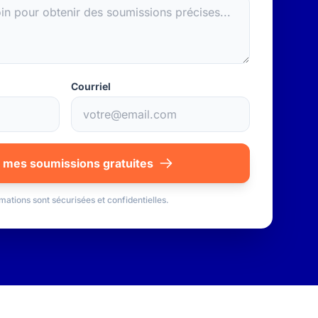
Courriel
 mes soumissions gratuites
mations sont sécurisées et confidentielles.