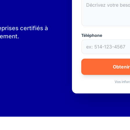
rises certifiés à
gement.
Téléphone
Obtenir
Vos infor