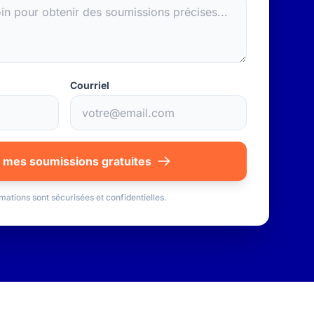
Courriel
 mes soumissions gratuites
mations sont sécurisées et confidentielles.