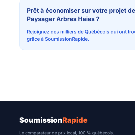
Prêt à économiser sur votre projet
Paysager Arbres Haies ?
Rejoignez des milliers de Québécois qui ont tr
grâce à SoumissionRapide.
Soumission
Rapide
Le comparateur de prix local, 100 % québécois.