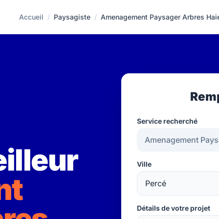
Accueil
/
Paysagiste
/
Amenagement Paysager Arbres Hai
Remp
Service recherché
illeur
Ville
nt
bres
Détails de votre projet