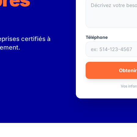
Téléphone
rises certifiés à
gement.
Obtenir
Vos infor