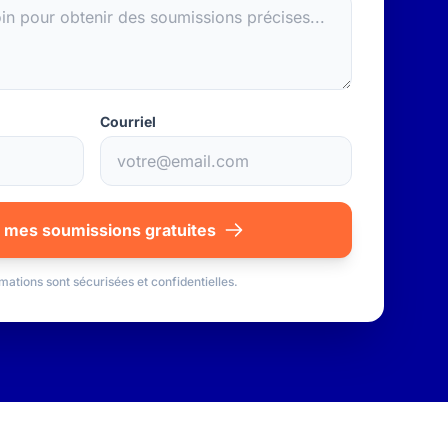
Courriel
 mes soumissions gratuites
mations sont sécurisées et confidentielles.