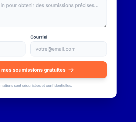
Courriel
 mes soumissions gratuites
mations sont sécurisées et confidentielles.