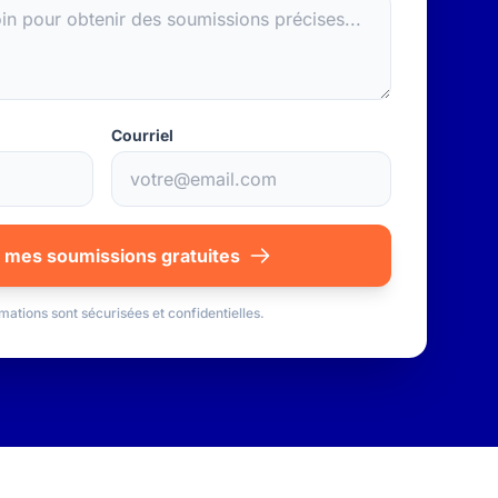
Courriel
 mes soumissions gratuites
mations sont sécurisées et confidentielles.