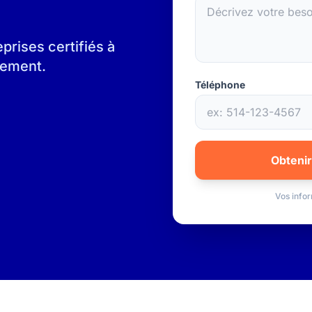
rises certifiés à
gement.
Téléphone
Obtenir
Vos infor