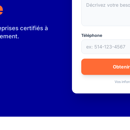
e
rises certifiés à
gement.
Téléphone
Obtenir
Vos infor