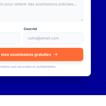
Courriel
 mes soumissions gratuites
mations sont sécurisées et confidentielles.