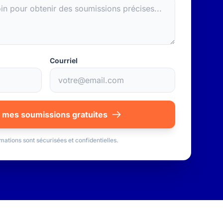
Courriel
 mes soumissions gratuites
mations sont sécurisées et confidentielles.