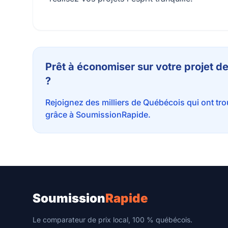
Prêt à économiser sur votre projet 
?
Rejoignez des milliers de Québécois qui ont tr
grâce à SoumissionRapide.
Soumission
Rapide
Le comparateur de prix local, 100 % québécois.