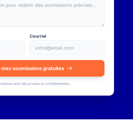
Courriel
 mes soumissions gratuites
mations sont sécurisées et confidentielles.