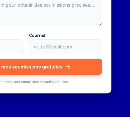
Courriel
 mes soumissions gratuites
mations sont sécurisées et confidentielles.