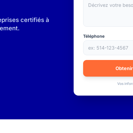
rises certifiés à
gement.
Téléphone
Obtenir
Vos infor