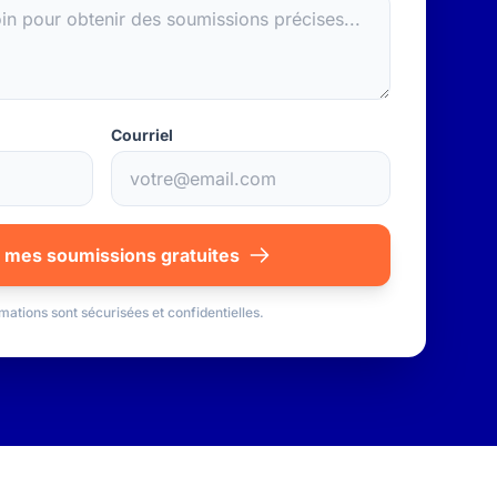
Courriel
 mes soumissions gratuites
mations sont sécurisées et confidentielles.