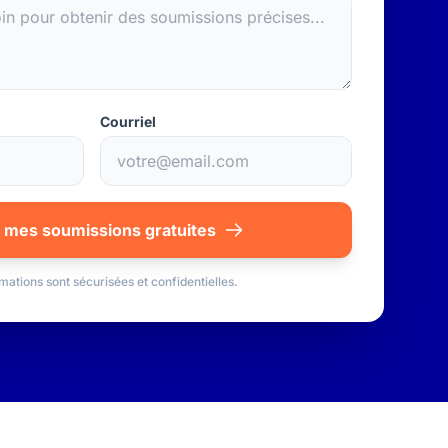
Courriel
 mes soumissions gratuites
mations sont sécurisées et confidentielles.