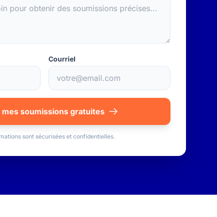
Courriel
 mes soumissions gratuites
mations sont sécurisées et confidentielles.