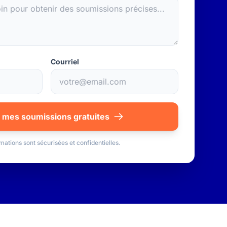
Courriel
 mes soumissions gratuites
mations sont sécurisées et confidentielles.