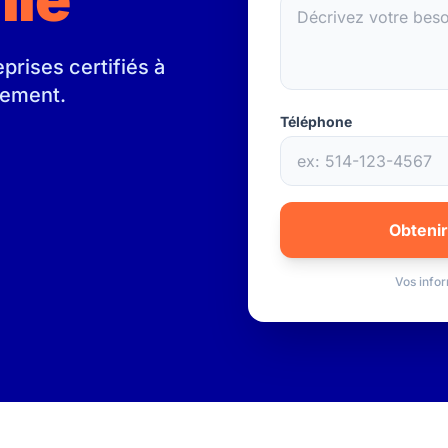
rises certifiés à
gement.
Téléphone
Obtenir
Vos infor