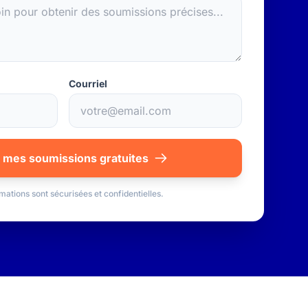
Courriel
 mes soumissions gratuites
mations sont sécurisées et confidentielles.